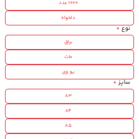
1000 عدد
دلخواه
نوع
*
براق
مات
یو وی
سایز
*
A3
A4
A5