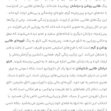
رنگ
طلایی روشن و درخشان
پوشیده شده‌اند. برگ‌های طلایی، در کنتراست
با تنه‌های تیره و پس‌زمینه گرم، جلوه‌ای چشمگیر و بی‌نظیر ایجاد کرده‌اند.
این برگ‌های طلایی، نمادی از ثروت، باروری و زندگی هستند. برخی از برگ‌ها
نیز در حال ریزش به تصویر کشیده شده‌اند که به پویایی اثر می‌افزایند. در
پس‌زمینه، درختان دیگری با شاخه‌های سفید و محو دیده می‌شوند که عمق
و حالتی رویایی به تابلو می‌دهند. پس‌زمینه کلی تابلو به رنگ
قهوه‌ای طلایی
روشن و گرم
است که با طرح‌های اسلیمی محو و ظریف، حسی از بافت و هنر
را منتقل می‌کند. این ترکیب رنگی گرم، فضایی دلنشین و آرامش‌بخش را
ایجاد کرده و به درختان طلایی اجازه می‌دهد تا به خوبی برجسته شوند.
تابلو
درختان طلایی شکوفان
نه تنها یک اثر دکوراتیو است، بلکه دعوتی به غرق
شدن در دنیای طبیعت، رشد و زیبایی‌های بی‌پایان است. این تابلو با سبک
هنری منحصر به فرد خود، گزینه‌ای عالی برای دکوراسیون اتاق نشیمن، اتاق
خواب، دفاتر کار، فضاهای با تم طبیعت و لوکس، و هر مکانی است که به
دنبال افزودن حسی از سبک، تفکر و زیبایی‌شناسی خاص به آن هستید. با
انتخاب این تابلو، نه تنها به فضای خود زیبایی بصری می‌بخشید، بلکه حسی
از آرامش، ثروت و بیانی هنری قوی را نیز به آن هدیه می‌دهید. این اثر،