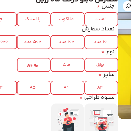
جنس
*
لمینت
طلاکوب
پلاستیک
چر
تعداد سفارش
10 عدد
100 عدد
500 عدد
1000 عد
نوع
*
براق
مات
یو وی
سایز
*
x4
A5
A4
A3
شیوه طراحی
*