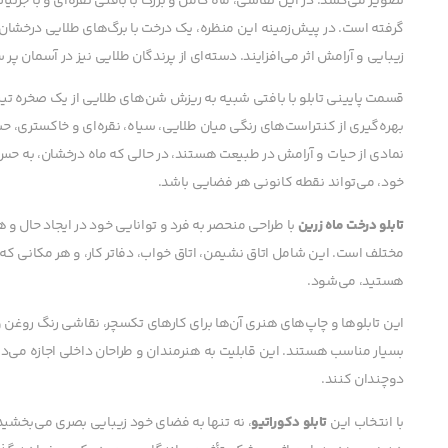
تصویر می‌کشد. در این نقاشی، ماه کامل و بزرگ با بافتی نقره‌ای و با جزئیات
گرفته است. در پیش‌زمینه این منظره، یک درخت با برگ‌های طلایی درخشان 
زیبایی و آرامش اثر می‌افزایند. دسته‌ای از پرندگان طلایی نیز در آسمان پر 
قسمت پایینی تابلو با بافتی شبیه به ریزش شن‌های طلایی از یک صخره تیر
بهره‌گیری از کنتراست‌های رنگی میان طلایی، سیاه، نقره‌ای و خاکستری، حس
نمادی از حیات و آرامش در طبیعت هستند، در حالی که ماه درخشان، به حس جا
خود، می‌تواند نقطه کانونی هر فضایی باشد.
تابلو درخت ماه زرین
با طراحی منحصر به فرد و توانایی خود در ایجاد حال و
مختلف است. این شامل اتاق نشیمن، اتاق خواب، دفاتر کار، و هر مکانی که 
هستید، می‌شود.
این تابلوها و چاپ‌های هنری آن‌ها برای کارهای تکسچر، نقاشی رنگ روغن 
بسیار مناسب هستند. این قابلیت به هنرمندان و طراحان داخلی اجازه می‌دهد 
دوچندان کنند.
با انتخاب این
تابلو دکوراتیو
، نه تنها به فضای خود زیبایی بصری می‌بخشید، 