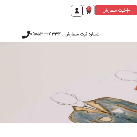
0
ثبت سفارش
شماره ثبت سفارش : 09053324334
مینه‌ای کوهستانی. مناسب