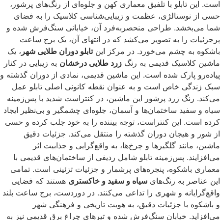
است. این تابلو با تلفیق معماری کهن و جلوه‌ای از رنگ‌های پرشور،
حسی از نوستالژی، عظمت و زیبایی‌شناسی کلاسیک را به فضای
شما می‌بخشد. طراحی منحصربه‌فرد آن، خیابانی سنگ‌فرش شده و
پرجزئیات را به تصویر می‌کشد که در انتهای آن، یک برج ساعت
باشکوه به چشم می‌خورد. در مرکز این
تابلو دوران طلایی شهر
، یک
ماشین کلاسیک قدیمی به رنگ
زرد طلایی درخشان
به زیبایی در کنار
پیاده‌رو پارک شده است. این ماشین قدیمی، نمادی از دوران گذشته و
سبک زندگی خاص است و به عنوان نقطه کانونی اصلی تابلو عمل
می‌کند. رنگ زرد پرشور این ماشین، در کنتراست شدید با پس‌زمینه
سیاه و سفید ساختمان‌ها و آسمان، جلوه‌ای چشمگیر و بی‌نظیر ایجاد
کرده است. این کنتراست، توجه بیننده را به خود جلب کرده و حسی
از شور و هیجان دوران گذشته را منتقل می‌کند. جزئیات دقیق
ماشین، مانند گلگیرها و چرخ‌ها، به واقع‌گرایی و جذابیت اثر
می‌افزایند. پس‌زمینه تابلو شامل ردیفی از ساختمان‌های قدیمی با
معماری باشکوه، پنجره‌های پرشمار و جزئیات تزئینی است. تمامی
این عناصر به رنگ‌های
سیاه و سفید و خاکستری
هستند که فضایی
واقع‌گرایانه و شهری را تداعی می‌کنند. در دوردست، برج ساعت بلند
و باشکوه با جزئیات دقیق، به هویت تاریخی و فرهنگی شهر
می‌افزاید. خیابان سنگ‌فرش شده و تیرهای چراغ برق قدیمی نیز به