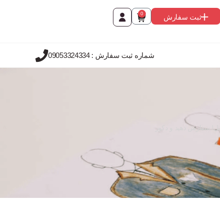
0
ثبت سفارش
شماره ثبت سفارش : 09053324334
مل! سفارش دهید و دکور