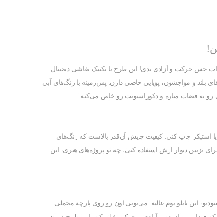
ن!
نه‌ات حس حرکت و آزادی بدی! این طرح با تکنیک نقاشی دیجیتال
ی بلند و مواجشون، پویایی خاصی دارن. پس‌زمینه با رنگ‌های آبی
 رو به فضات میاره و دکوراسیونت رو خاص می‌کنه.
یا استیکر چاپ کنی. کیفیت چاپش آن‌قدر بالاست که رنگ‌های
رای تزیین دیوار ازش استفاده کنی، چه تو پروژه‌های هنری، این
یو، این تابلو بوم عالیه. می‌تونی اون رو روی پارچه مخملی
تی که فضایی پر از حس آزادی و حرکت خلق کنه، این طرح همون