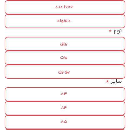
1000 عدد
دلخواه
نوع
*
براق
مات
یو وی
سایز
*
A3
A4
A5