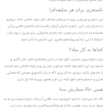
تکسچری برای هر سلیقه‌ای!
این تابلو رو می‌تونی روی جنس‌های مختلف مثل بوم، مخمل، کاغذ دیواری
یا استیکر چاپ کنی. کیفیت چاپش آن‌قدر بالاست که رنگ‌های طلایی و آبی
همیشه زنده و جذاب می‌مونن. چه بخوای به‌تنهایی برای تزیین دیوار ازش
استفاده کنی، چه تو پروژه‌های هنری، این تکسچر به کارت میاد.
کجاها به کار میاد?
برای دکوراسیون نشیمن، اتاق خواب یا حتی فضاهای خاص مثل گالری و
استودیو، این تابلو بوم عالیه. می‌تونی اون رو روی پارچه مخملی برای کوسن
یا به‌عنوان کاغذ دیواری به کار ببری. اگه دنبال تکسچری هستی که فضایی
هنری و منحصربه‌فرد خلق کنه، این طرح همون چیزیه که نیاز داری.
همین حالا سفارش بده!
اگه دلت می‌خواد با تابلو دکوراتیو اسب طلایی آب‌رنگ، دکوراسیونت رو به یه
سطح جدید ببری، همین حالا از فروشگاه ووکامرس ما سفارش بده. این