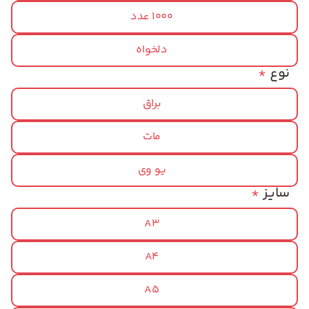
1000 عدد
دلخواه
نوع
*
براق
مات
یو وی
سایز
*
A3
A4
A5