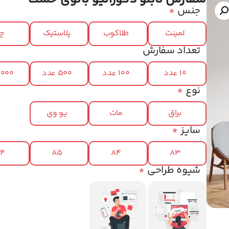
جنس
*
لمینت
طلاکوب
پلاستیک
چر
تعداد سفارش
10 عدد
100 عدد
500 عدد
1000 عد
نوع
*
براق
مات
یو وی
سایز
*
x4
A5
A4
A3
شیوه طراحی
*