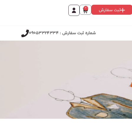
0
ثبت سفارش
شماره ثبت سفارش : 09053324334
 فضای مدرن. کیفیت بالا،