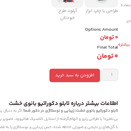
تفاده
طراحی با چاپ ابزار
آپلود طرح
خودتان
های
Options Amount
0
تومان
 بیشتر
Final Total
0
تومان
افزودن به سبد خرید
اطلاعات بیشتر درباره تابلو دکوراتیو بانوی خشت
تابلو دکوراتیو بانوی خشت؛ زیبایی و نوستالژی در دکور شما!
اگر به دنبال ی
بی‌نظیره! با طراحی رترو و الهام‌گرفته از استایل کلاسیک هالیوود، تصویر
با گل‌های رز نارنجی و صورتی احاطه شده، حس زیبایی و نوستالژی را به فض