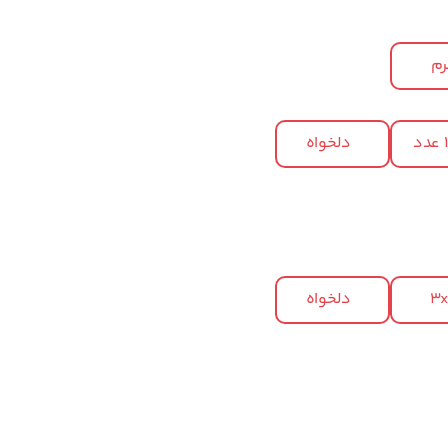
م
د
دلخواه
3
دلخواه