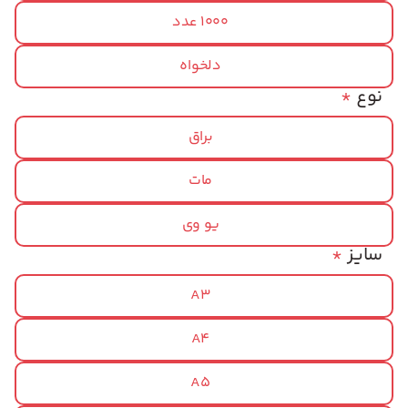
1000 عدد
دلخواه
نوع
*
براق
مات
یو وی
سایز
*
A3
A4
A5