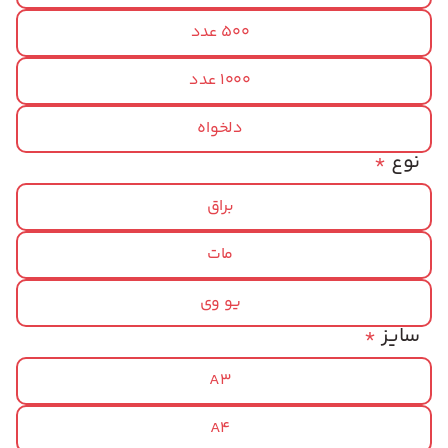
500 عدد
1000 عدد
دلخواه
نوع
*
براق
مات
یو وی
سایز
*
A3
A4