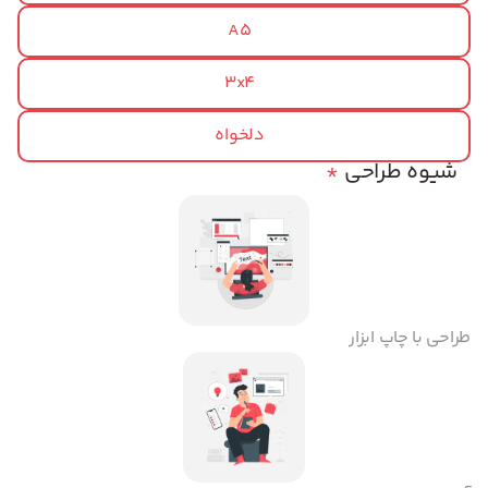
A5
3x4
دلخواه
شیوه طراحی
*
طراحی با چاپ ابزار