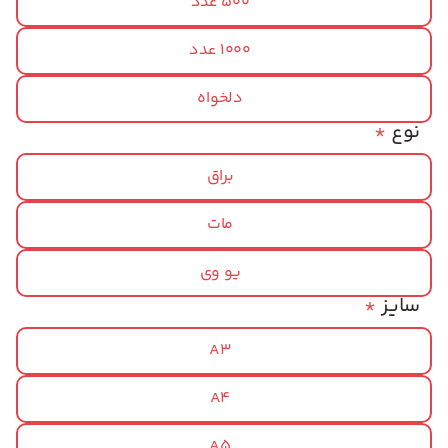
500 عدد
1000 عدد
دلخواه
نوع
*
براق
مات
یو وی
سایز
*
A3
A4
A5