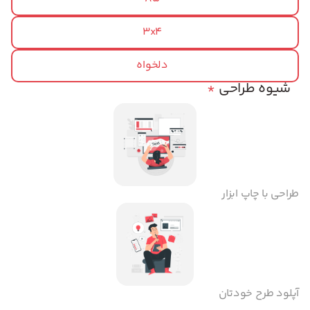
3x4
دلخواه
شیوه طراحی
*
طراحی با چاپ ابزار
آپلود طرح خودتان