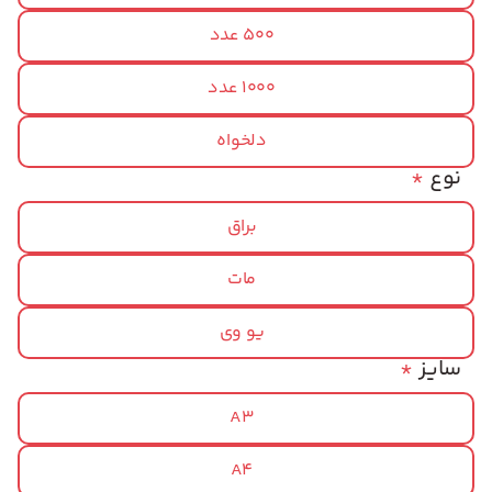
500 عدد
1000 عدد
دلخواه
نوع
*
براق
مات
یو وی
سایز
*
A3
A4