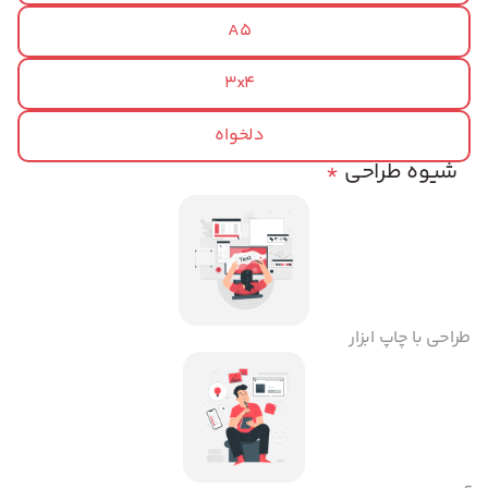
A5
3x4
دلخواه
شیوه طراحی
*
طراحی با چاپ ابزار