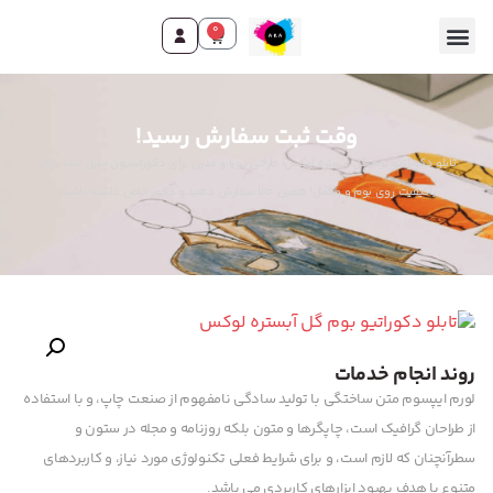
0
وقت ثبت سفارش رسید!
تابلو دکوراتیو بوم گل آبستره لوکس، طرحی پویا و مدرن برای دکوراسیون منزل شما. چاپ
باکیفیت روی بوم و مخمل! همین حالا سفارش دهید و دکور خاص داشته باشید!
روند انجام خدمات
لورم ایپسوم متن ساختگی با تولید سادگی نامفهوم از صنعت چاپ، و با استفاده
از طراحان گرافیک است، چاپگرها و متون بلکه روزنامه و مجله در ستون و
سطرآنچنان که لازم است، و برای شرایط فعلی تکنولوژی مورد نیاز، و کاربردهای
متنوع با هدف بهبود ابزارهای کاربردی می باشد.