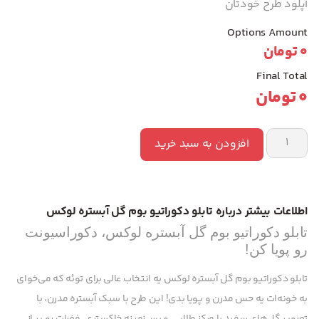
آپلود طرح خودتان
Options Amount
0
تومان
Final Total
0
تومان
افزودن به سبد خرید
اطلاعات بیشتر درباره تابلو دکوراتیو بوم گل آبستره لوکس
تابلو دکوراتیو بوم گل آبستره لوکس، دکوراسیونت
رو پویا کن!
تابلو دکوراتیو بوم گل آبستره لوکس یه انتخاب عالی برای توئه که می‌خوای
به خونه‌ات یه حس مدرن و پویا بدی! این طرح با سبک آبستره مدرن، با
تصویر گل‌های سفید با مرکز طلایی و پس‌زمینه خاکستری، فضات رو پر از