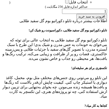
انتخاب فایل
(
حداکثر اندازه فایل 256 مگابایت )
افزودن به سبد خرید
اطلاعات بیشتر درباره تابلو دکوراتیو بوم گل سفید طلایی
تابلو دکوراتیو بوم گل سفید طلایی، دکوراسیونت رو شیک کن!
تابلو دکوراتیو بوم گل سفید طلایی یه انتخاب عالی برای توئه که
می‌خوای به خونه‌ات یه حس مدرن و شیک بدی! این طرح با سبک
آبستره مدرن، با تصویر گل‌های سفید با جزئیات طلایی و پس‌زمینه
خاکستری، فضات رو پر از ظرافت و زیبایی می‌کنه. ترکیب رنگ‌ها و
بافت‌ها، هر محیطی رو جذاب و خاص نشون می‌ده.
تکسچری برای هر سلیقه‌ای!
این تابلو رو می‌تونی روی جنس‌های مختلف مثل بوم، مخمل، کاغذ
دیواری یا استیکر چاپ کنی. کیفیت چاپش آن‌قدر بالاست که رنگ‌ها
و بافت‌ها همیشه زنده می‌مونن. چه بخوای به‌تنهایی برای تزیین دیوار
ازش استفاده کنی، چه تو پروژه‌های هنری، این تکسچر به کارت
میاد.
کجاها به کار میاد?