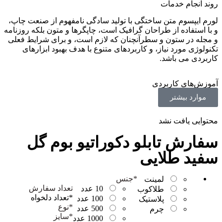
روند انجام خدمات
لورم ایپسوم متن ساختگی با تولید سادگی نامفهوم از صنعت چاپ،
و با استفاده از طراحان گرافیک است، چاپگرها و متون بلکه روزنامه
و مجله در ستون و سطرآنچنان که لازم است، و برای شرایط فعلی
تکنولوژی مورد نیاز، و کاربردهای متنوع با هدف بهبود ابزارهای
کاربردی می باشد.
آموزش‌های کاربردی
موارد بیشتر
محتوایی یافت نشد
سفارش تابلو دکوراتیو بوم گل
سفید طلایی
*
جنس
لمینت
تعداد سفارش
10 عدد
طلاکوب
*
تعداد دلخواه
100 عدد
پلاستیک
*
نوع
500 عدد
چرم
*
سایز
1000 عدد