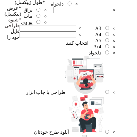
*
طول (پیکسل)
دلخواه
*
عرض
براق
(پیکسل)
مات
*
شیوه
یو وی
طراحی
A3
فایل
A4
خود را
A5
انتخاب کنید
3x4
دلخواه
طراحی با چاپ ابزار
آپلود طرح خودتان