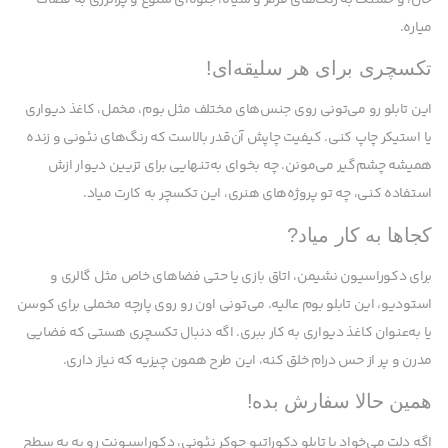
میاره.
تکسچری برای هر سلیقه‌ای!
این تابلو رو می‌تونی روی جنس‌های مختلف مثل بوم، مخمل، کاغذ دیواری
یا استیکر چاپ کنی. کیفیت چاپش آن‌قدر بالاست که رنگ‌های نئونی و زنده
همیشه چشم‌گیر می‌مونن. چه بخوای به‌تنهایی برای تزیین دیوار ازش
استفاده کنی، چه تو پروژه‌های هنری، این تکسچر به کارت میاد.
کجاها به کار میاد?
برای دکوراسیون نشیمن، اتاق بازی یا حتی فضاهای خاص مثل گالری و
استودیو، این تابلو بوم عالیه. می‌تونی اون رو روی پارچه مخملی برای کوسن
یا به‌عنوان کاغذ دیواری به کار ببری. اگه دنبال تکسچری هستی که فضایی
مدرن و پر از حس درام خلق کنه، این طرح همون چیزیه که نیاز داری.
همین حالا سفارش بده!
اگه دلت می‌خواد با تابلو دکوراتیو جوکر نئونی، دکوراسیونت رو به یه سطح