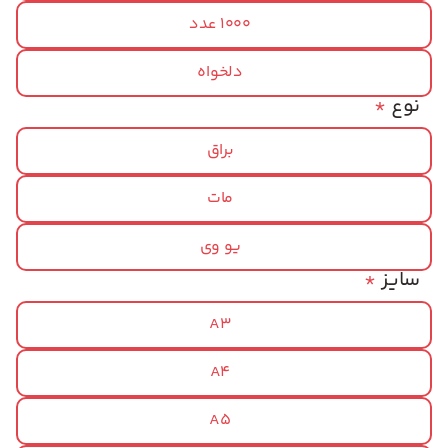
1000 عدد
دلخواه
نوع
*
براق
مات
یو وی
سایز
*
A3
A4
A5