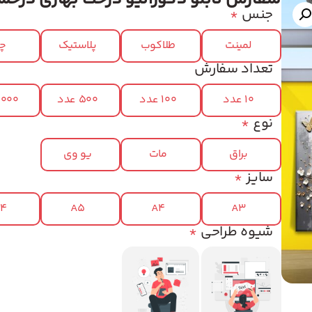
جنس
*
لمینت
طلاکوب
پلاستیک
چر
تعداد سفارش
10 عدد
100 عدد
500 عدد
1000 عد
نوع
*
براق
مات
یو وی
سایز
*
x4
A5
A4
A3
شیوه طراحی
*