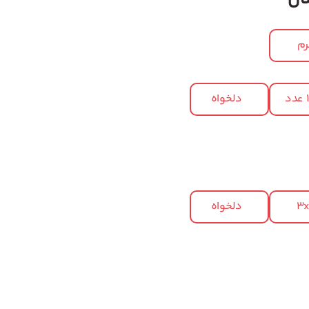
م
د
دلخواه
3
دلخواه