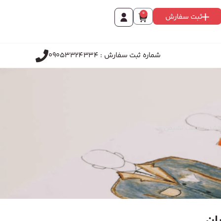
0
ثبت سفارش
شماره ثبت سفارش : 09053324334
‌بخشد. مناسب نشیمن و
ان