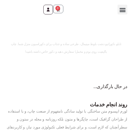
0
تماس با ما
صفحه اصلی
محصولات و خدمات
وقت ثبت سفارش رسید!
تابلو دکوراتیو دشت بلوط مینیمال، طرحی ساده و جذاب برای دکوراسیون منزل شما. چاپ
باکیفیت روی بوم و مخمل! سفارش دهید و دکور خاص داشته باشید!
در حال بارگذاری...
روند انجام خدمات
لورم ایپسوم متن ساختگی با تولید سادگی نامفهوم از صنعت چاپ، و با استفاده
از طراحان گرافیک است، چاپگرها و متون بلکه روزنامه و مجله در ستون و
سطرآنچنان که لازم است، و برای شرایط فعلی تکنولوژی مورد نیاز، و کاربردهای