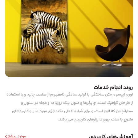
روند انجام خدمات
لورم ایپسوم متن ساختگی با تولید سادگی نامفهوم از صنعت چاپ، و با استفاده
از طراحان گرافیک است، چاپگرها و متون بلکه روزنامه و مجله در ستون و
سطرآنچنان که لازم است، و برای شرایط فعلی تکنولوژی مورد نیاز، و کاربردهای
متنوع با هدف بهبود ابزارهای کاربردی می باشد.
آموزش‌های کاربردی
موارد بیشتر