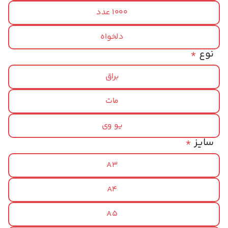
1000 عدد
دلخواه
نوع
*
براق
مات
یو وی
سایز
*
A3
A4
A5