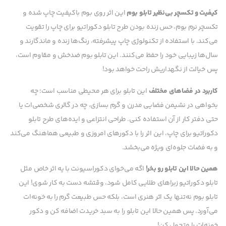
کیفیت و تکسچر بی‌نظیر تابلو بوم
این اثر روی بوم باکیفیت چاپ شده و
تکسچر نرم بوم، حس زنده بودن طرح تابلو دکوراتیو برای چاپ را تقویت
می‌کند. با استفاده از تکنولوژی چاپ پیشرفته، رنگ‌ها زنده و ماندگارند و
سال‌ها زیبایی خود را حفظ می‌کنند. این تابلو بوم ضدخش و مقاوم است،
پس خیالت از نگهداریش راحت خواهد بود!
کاربرد در فضاهای مختلف
این تابلو برای هر محیطی مناسب است؛ چه
بخواهی در نشیمن فضایی مدرن و گرم بسازی، چه در گالری شخصی‌ات یا
حتی دفتر کار از آن استفاده کنی. طراحی انتزاعی و ایده‌های طرح تابلو
دکوراتیو برای چاپ، این اثر را با دکورهای امروزی و طبیعی هماهنگ می‌کند
و به فضات جلوه‌ای ویژه می‌بخشد.
همین حالا این تابلو رو بخر!
اگه می‌خوای دکوراسیونت با یه اثر خاص مثل
تابلو دکوراتیو زبراهای طلایی کامل شود، وقتشه دست به کار شوی! این
تابلو بوم نه‌تنها یک اثر هنری است، بلکه حس طبیعت گرم را به خونه‌ات
می‌آورد. پس همین حالا این تابلو را به سبد خریدت اضافه کن و دکور
خونه‌ات را متحول کن!