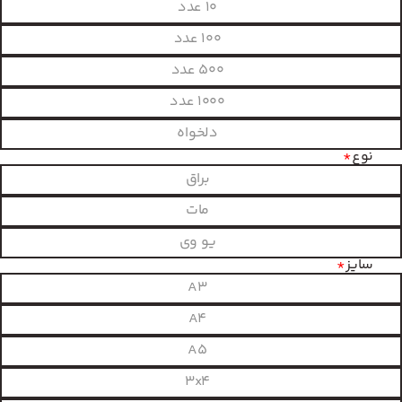
10 عدد
100 عدد
500 عدد
1000 عدد
دلخواه
نوع
*
براق
مات
یو وی
سایز
*
A3
A4
A5
3x4