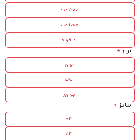
500 عدد
1000 عدد
دلخواه
نوع
*
براق
مات
یو وی
سایز
*
A3
A4