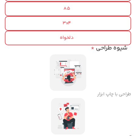
A5
3x4
دلخواه
شیوه طراحی
*
طراحی با چاپ ابزار