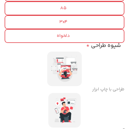
A5
3x4
دلخواه
شیوه طراحی
*
طراحی با چاپ ابزار