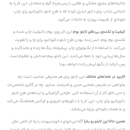
تنالیته‌های عمیق مشکی و طلایی با پس‌زمینه گرم و متعادل، این اثر را به
انتخابی جذاب برای دکور تبدیل کرده که با طرح تابلو دکوراتیو برای چاپ،
جلوه‌ای از طبیعت پویا را به خانه‌ات می‌آورد.
کیفیت و تکسچر بی‌نظیر تابلو بوم
این اثر روی بوم باکیفیت چاپ شده و
تکسچر نرم بوم، حس زنده بودن طرح تابلو دکوراتیو برای چاپ را تقویت
می‌کند. با استفاده از تکنولوژی چاپ پیشرفته، رنگ‌ها زنده و ماندگارند و
سال‌ها زیبایی خود را حفظ می‌کنند. این تابلو بوم ضدخش و مقاوم است،
پس خیالت از نگهداریش راحت خواهد بود!
کاربرد در فضاهای مختلف
این تابلو برای هر محیطی مناسب است؛ چه
بخواهی در نشیمن فضایی مدرن و قدرتمند بسازی، چه در گالری شخصی‌ات
یا حتی اتاق کار از آن استفاده کنی. طراحی گرافیکی و ایده‌های طرح تابلو
دکوراتیو برای چاپ، این اثر را با دکورهای امروزی و لوکس هماهنگ می‌کند
و به فضات جلوه‌ای ویژه می‌بخشد.
همین حالا این تابلو رو بخر!
اگه می‌خوای دکوراسیونت با یه اثر خاص مثل
تابلو دکوراتیو شجاعت اسب سیاه کامل شود، وقتشه دست به کار شوی!