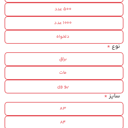
500 عدد
1000 عدد
دلخواه
نوع
*
براق
مات
یو وی
سایز
*
A3
A4