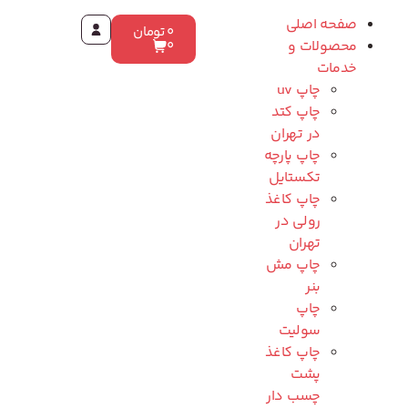
صفحه اصلی
0
تومان
محصولات و
0
خدمات
چاپ uv
چاپ کتد
در تهران
چاپ پارچه
تکستایل
چاپ کاغذ
رولی در
تهران
چاپ مش
بنر
چاپ
سولیت
چاپ کاغذ
پشت
چسب دار