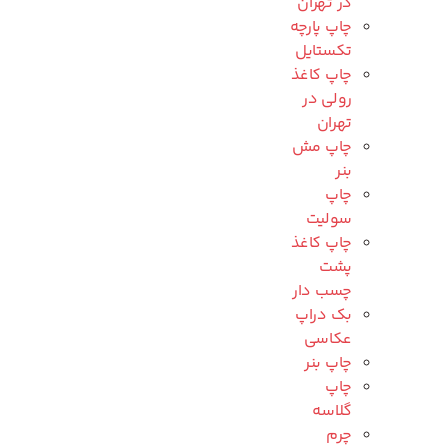
در تهران
چاپ پارچه
تکستایل
چاپ کاغذ
رولی در
تهران
چاپ مش
بنر
چاپ
سولیت
چاپ کاغذ
پشت
چسب دار
بک دراپ
عکاسی
چاپ بنر
چاپ
گلاسه
چرم