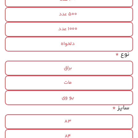
500 عدد
1000 عدد
دلخواه
نوع
*
براق
مات
یو وی
سایز
*
A3
A4