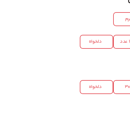
م
د
دلخواه
3
دلخواه