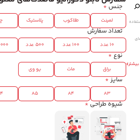
جنس
*
لمینت
طلاکوب
پلاستیک
چر
تفاده
تعداد سفارش
های
10 عدد
100 عدد
500 عدد
1000 عد
نوع
*
 بیشتر
براق
مات
یو وی
سایز
*
x4
A5
A4
A3
شیوه طراحی
*