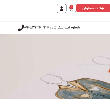
0
ثبت سفارش
شماره ثبت سفارش : 09053324334
ی‌بخشد. مناسب نشیمن و