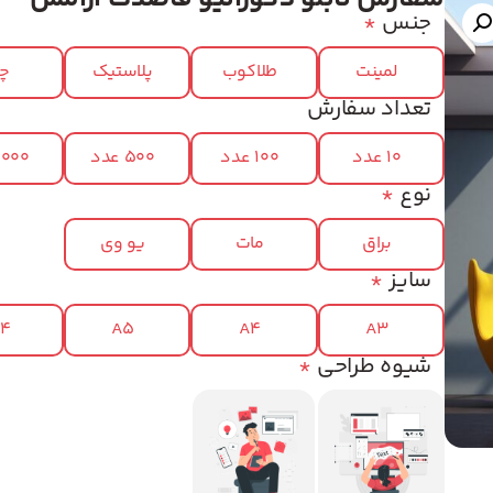
جنس
*
لمینت
طلاکوب
پلاستیک
چر
تعداد سفارش
10 عدد
100 عدد
500 عدد
1000 عد
نوع
*
براق
مات
یو وی
سایز
*
x4
A5
A4
A3
شیوه طراحی
*