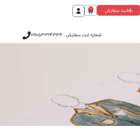
0
ثبت سفارش
شماره ثبت سفارش : 09053324334
سب نشیمن و فضای مدرن.