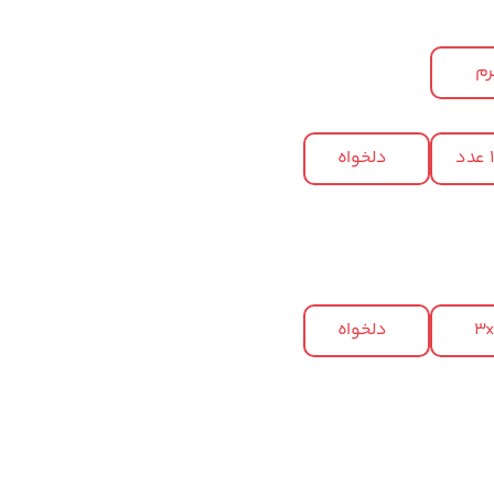
م
د
دلخواه
3
دلخواه