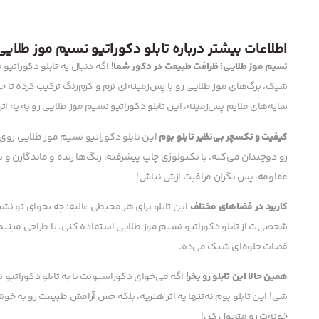
اطلاعات بیشتر درباره تابلو دکوراتیو نسیم موز طلایی
نسیم موز طلایی؛ ظرافت طبیعت در دکور شما!
اگه دنبال یه تابلو دکوراتیو
شیک، برگ‌های موز طلایی رو با پس‌زمینه‌ای نرم و کرم‌رنگ ترکیب کرده تا 
سایه‌های ملایم پس‌زمینه، این تابلو دکوراتیو نسیم موز طلایی رو به یه اث
کیفیت و تکسچر بی‌نظیر تابلو بوم
این تابلو دکوراتیو نسیم موز طلایی رو
رو دوچندان می‌کنه. با تکنولوژی چاپ پیشرفته، رنگ‌ها زنده و ماندگارن 
مقاومه، پس نگران مراقبت ازش نباش!
کاربرد در فضاهای مختلف
این تابلو برای هر محیطی عالیه؛ چه بخوای تو نش
شخصی‌ت از تابلو دکوراتیو نسیم موز طلایی استفاده کنی. با طراحی مینی
فضات جلوه‌ای شیک می‌ده.
همین حالا این تابلو رو بخر!
اگه می‌خوای دکوراسیونت با یه تابلو دکوراتی
شی! این تابلو بوم نه‌تنها یه اثر هنریه، بلکه حس آرامش طبیعت رو به خو
خونه‌ت رو متحول کن!