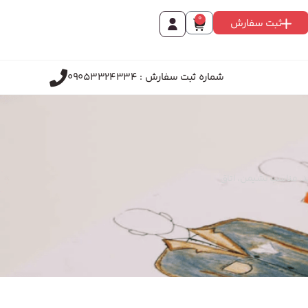
0
ثبت سفارش
شماره ثبت سفارش : 09053324334
شد. مناسب نشیمن، اتاق