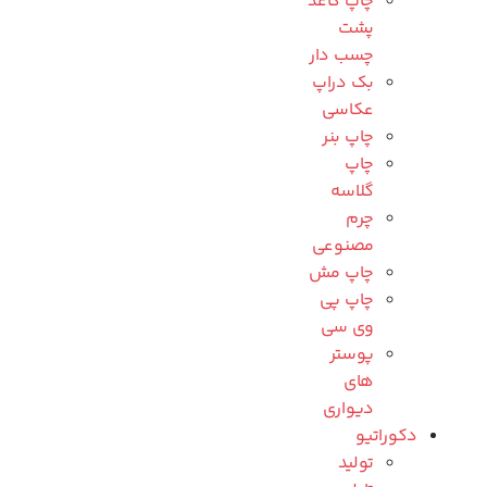
چاپ کاغذ
پشت
چسب دار
بک دراپ
عکاسی
چاپ بنر
چاپ
گلاسه
چرم
مصنوعی
چاپ مش
چاپ پی
وی سی
پوستر
های
دیواری
دکوراتیو
تولید