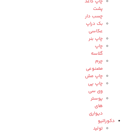
چاپ کاغذ
پشت
چسب دار
بک دراپ
عکاسی
چاپ بنر
چاپ
گلاسه
چرم
مصنوعی
چاپ مش
چاپ پی
وی سی
پوستر
های
دیواری
دکوراتیو
تولید