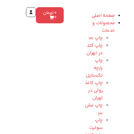
0
تومان
صفحه اصلی
0
محصولات و
خدمات
چاپ uv
چاپ کتد
در تهران
چاپ
پارچه
تکستایل
چاپ کاغذ
رولی در
تهران
چاپ مش
بنر
چاپ
سولیت