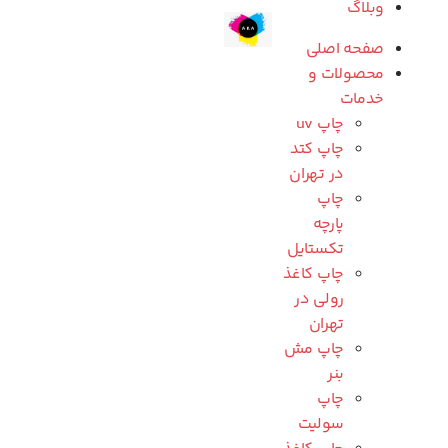
وبلاگ
صفحه اصلی
محصولات و
خدمات
چاپ uv
چاپ کتد
در تهران
چاپ
پارچه
تکستایل
چاپ کاغذ
رولی در
تهران
چاپ مش
بنر
چاپ
سولیت