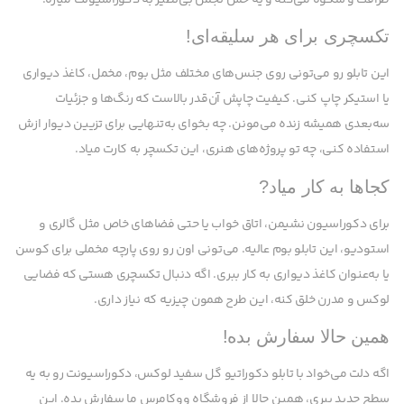
تکسچری برای هر سلیقه‌ای!
این تابلو رو می‌تونی روی جنس‌های مختلف مثل بوم، مخمل، کاغذ دیواری
یا استیکر چاپ کنی. کیفیت چاپش آن‌قدر بالاست که رنگ‌ها و جزئیات
سه‌بعدی همیشه زنده می‌مونن. چه بخوای به‌تنهایی برای تزیین دیوار ازش
استفاده کنی، چه تو پروژه‌های هنری، این تکسچر به کارت میاد.
کجاها به کار میاد?
برای دکوراسیون نشیمن، اتاق خواب یا حتی فضاهای خاص مثل گالری و
استودیو، این تابلو بوم عالیه. می‌تونی اون رو روی پارچه مخملی برای کوسن
یا به‌عنوان کاغذ دیواری به کار ببری. اگه دنبال تکسچری هستی که فضایی
لوکس و مدرن خلق کنه، این طرح همون چیزیه که نیاز داری.
همین حالا سفارش بده!
اگه دلت می‌خواد با تابلو دکوراتیو گل سفید لوکس، دکوراسیونت رو به یه
سطح جدید ببری، همین حالا از فروشگاه ووکامرس ما سفارش بده. این