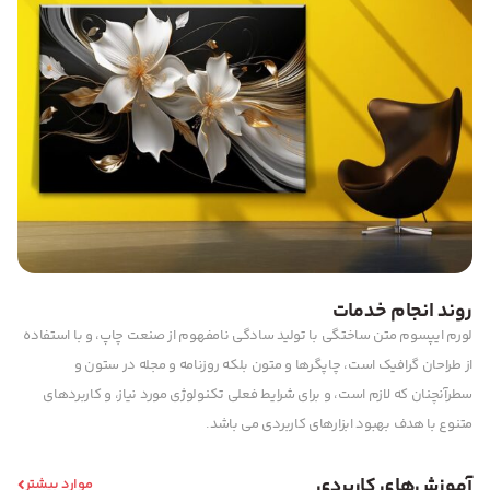
روند انجام خدمات
لورم ایپسوم متن ساختگی با تولید سادگی نامفهوم از صنعت چاپ، و با استفاده
از طراحان گرافیک است، چاپگرها و متون بلکه روزنامه و مجله در ستون و
سطرآنچنان که لازم است، و برای شرایط فعلی تکنولوژی مورد نیاز، و کاربردهای
متنوع با هدف بهبود ابزارهای کاربردی می باشد.
آموزش‌های کاربردی
موارد بیشتر