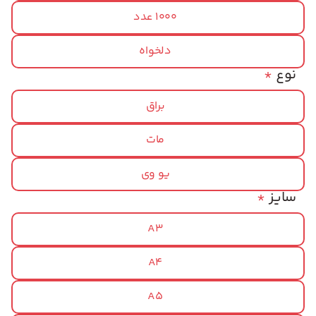
1000 عدد
دلخواه
نوع
*
براق
مات
یو وی
سایز
*
A3
A4
A5