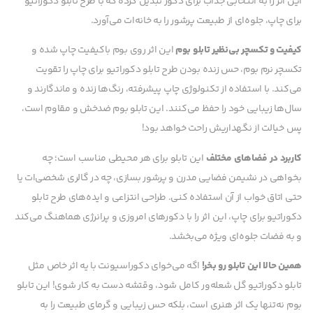
این اثر را به انتخابی جذاب برای دکور تبدیل کرده که با طرح تابلو دکوراتیو
برای چاپ، جلوه‌ای از طبیعت پرشور را به خانه‌ات می‌آورد.
کیفیت و تکسچر بی‌نظیر تابلو بوم
این اثر روی بوم باکیفیت چاپ شده و
تکسچر نرم بوم، حس زنده بودن طرح تابلو دکوراتیو برای چاپ را تقویت
می‌کند. با استفاده از تکنولوژی چاپ پیشرفته، رنگ‌ها زنده و ماندگارند و
سال‌ها زیبایی خود را حفظ می‌کنند. این تابلو بوم ضدخش و مقاوم است،
پس خیالت از نگهداریش راحت خواهد بود!
کاربرد در فضاهای مختلف
این تابلو برای هر محیطی مناسب است؛ چه
بخواهی در نشیمن فضایی مدرن و پرشور بسازی، چه در گالری شخصی‌ات یا
حتی اتاق خواب از آن استفاده کنی. طراحی انتزاعی و ایده‌های طرح تابلو
دکوراتیو برای چاپ، این اثر را با دکورهای امروزی و پرانرژی هماهنگ می‌کند
و به فضات جلوه‌ای ویژه می‌بخشد.
همین حالا این تابلو رو بخر!
اگه می‌خوای دکوراسیونت با یه اثر خاص مثل
تابلو دکوراتیو گل شعله‌ور کامل شود، وقتشه دست به کار شوی! این تابلو
بوم نه‌تنها یک اثر هنری است، بلکه حس زیبایی و گرمای طبیعت را به