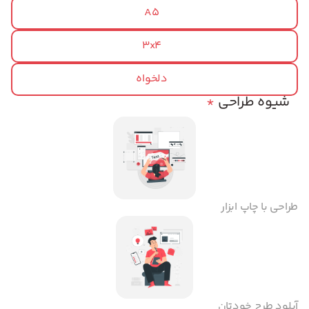
A5
3x4
دلخواه
شیوه طراحی
*
طراحی با چاپ ابزار
آپلود طرح خودتان