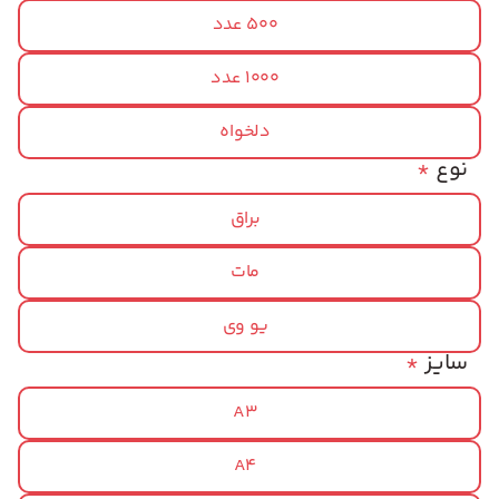
500 عدد
1000 عدد
دلخواه
نوع
*
براق
مات
یو وی
سایز
*
A3
A4