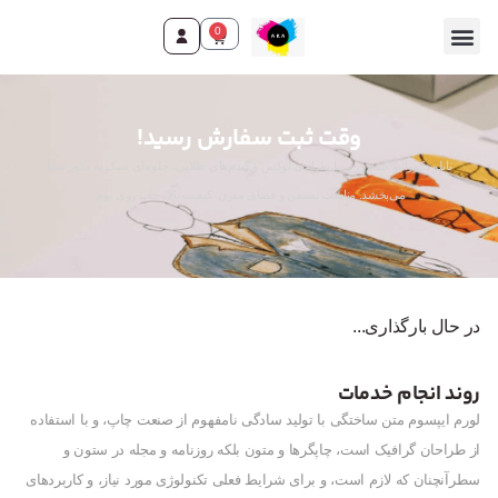
0
تماس با ما
صفحه اصلی
محصولات و خدمات
وقت ثبت سفارش رسید!
تابلو دکوراتیو گندم زرین با طراحی لوکس و گندم‌های طلایی، جلوه‌ای شیک به دکور شما
می‌بخشد. مناسب نشیمن و فضای مدرن. کیفیت بالا، چاپ روی بوم.
در حال بارگذاری...
روند انجام خدمات
لورم ایپسوم متن ساختگی با تولید سادگی نامفهوم از صنعت چاپ، و با استفاده
از طراحان گرافیک است، چاپگرها و متون بلکه روزنامه و مجله در ستون و
سطرآنچنان که لازم است، و برای شرایط فعلی تکنولوژی مورد نیاز، و کاربردهای