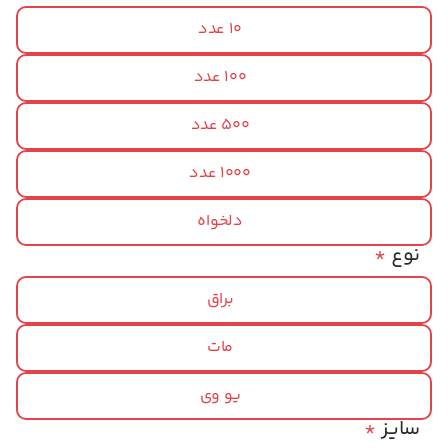
10 عدد
100 عدد
500 عدد
1000 عدد
دلخواه
نوع
*
براق
مات
یو وی
سایز
*