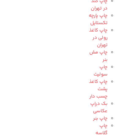
چاپ کتد
در تهران
چاپ پارچه
تکستایل
چاپ کاغذ
رولی در
تهران
چاپ مش
بنر
چاپ
سولیت
چاپ کاغذ
پشت
چسب دار
بک دراپ
عکاسی
چاپ بنر
چاپ
گلاسه