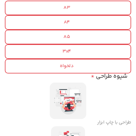
A3
A4
A5
3x4
دلخواه
شیوه طراحی
*
طراحی با چاپ ابزار