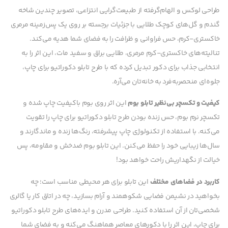
طراحی لوکس و الهام‌گرفته از طبیعت‌گرایی انتزاعی، تصویر چندین شاخه
گندم و گل‌های کوچک طلایی با جزئیات برجسته بر روی یک پس‌زمینه مرمری
خاکستری-کرم، حس فراوانی و ظرافت را به فضای شما هدیه می‌کند.
تنالیته‌های خاکستری-کرم مرمری، طلایی براق و سفید مات، این اثر را به
انتخابی جذاب برای دکور تبدیل کرده که با طرح تابلو دکوراتیو برای چاپ،
جلوه‌ای منحصربه‌فرد به خانه‌تان می‌آره.
کیفیت و تکسچر بی‌نظیر تابلو بوم
این اثر روی بوم باکیفیت چاپ شده و
تکسچر نرم بوم، حس زنده بودن طرح تابلو دکوراتیو برای چاپ را تقویت
می‌کنه. با استفاده از تکنولوژی چاپ پیشرفته، رنگ‌ها زنده و ماندگارند و
سال‌ها زیبایی خود را حفظ می‌کنن. این تابلو بوم ضدخش و مقاومه، پس
خیالت از نگهداریش راحت خواهد بود!
کاربرد در فضاهای مختلف
این تابلو برای هر محیطی مناسب است؛ چه
بخواهید در نشیمن فضایی شکوهمند و آرام بسازید، چه در اتاق کار یا گالری
شخصی‌تان از آن استفاده کنید. طراحی مدرن و ایده‌های طرح تابلو دکوراتیو
برای چاپ، این اثر را با دکورهای معاصر هماهنگ می‌کنه و به فضای شما