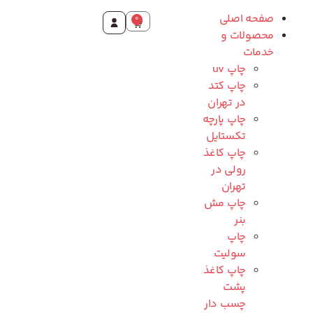
صفحه اصلی
0
محصولات و
خدمات
چاپ uv
چاپ کتد
در تهران
چاپ پارچه
تکستایل
چاپ کاغذ
رولی در
تهران
چاپ مش
بنر
چاپ
سولیت
چاپ کاغذ
پشت
چسب دار