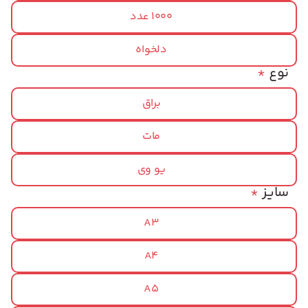
1000 عدد
دلخواه
نوع
*
براق
مات
یو وی
سایز
*
A3
A4
A5