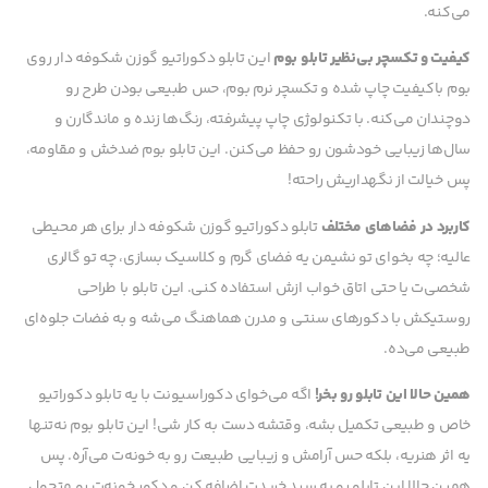
می‌کنه.
کیفیت و تکسچر بی‌نظیر تابلو بوم
این تابلو دکوراتیو گوزن شکوفه دار روی
بوم باکیفیت چاپ شده و تکسچر نرم بوم، حس طبیعی بودن طرح رو
دوچندان می‌کنه. با تکنولوژی چاپ پیشرفته، رنگ‌ها زنده و ماندگارن و
سال‌ها زیبایی خودشون رو حفظ می‌کنن. این تابلو بوم ضدخش و مقاومه،
پس خیالت از نگهداریش راحته!
کاربرد در فضاهای مختلف
تابلو دکوراتیو گوزن شکوفه دار برای هر محیطی
عالیه؛ چه بخوای تو نشیمن یه فضای گرم و کلاسیک بسازی، چه تو گالری
شخصی‌ت یا حتی اتاق خواب ازش استفاده کنی. این تابلو با طراحی
روستیکش با دکورهای سنتی و مدرن هماهنگ می‌شه و به فضات جلوه‌ای
طبیعی می‌ده.
همین حالا این تابلو رو بخر!
اگه می‌خوای دکوراسیونت با یه تابلو دکوراتیو
خاص و طبیعی تکمیل بشه، وقتشه دست به کار شی! این تابلو بوم نه‌تنها
یه اثر هنریه، بلکه حس آرامش و زیبایی طبیعت رو به خونه‌ت می‌آره. پس
همین حالا این تابلو رو به سبد خریدت اضافه کن و دکور خونه‌ت رو متحول