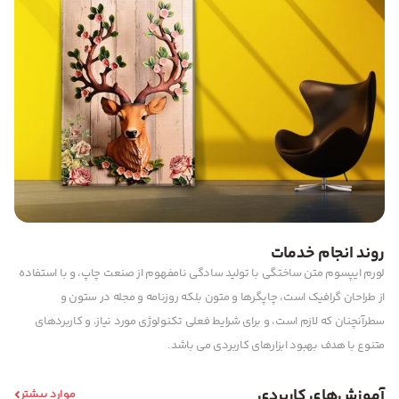
روند انجام خدمات
لورم ایپسوم متن ساختگی با تولید سادگی نامفهوم از صنعت چاپ، و با استفاده
از طراحان گرافیک است، چاپگرها و متون بلکه روزنامه و مجله در ستون و
سطرآنچنان که لازم است، و برای شرایط فعلی تکنولوژی مورد نیاز، و کاربردهای
متنوع با هدف بهبود ابزارهای کاربردی می باشد.
آموزش‌های کاربردی
موارد بیشتر