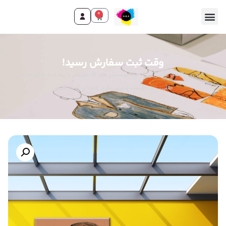
0
وقت ثبت سفارش رسید!
تابلو راز برگ سبز: نقاشی زنی با برگ مونسترای سبز که صورتش را پوشانده، با گوشواره
طلایی. نماد طبیعت و درون‌نگری. جلوه‌ای آرام و هنری.