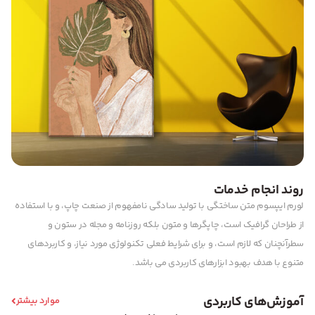
روند انجام خدمات
لورم ایپسوم متن ساختگی با تولید سادگی نامفهوم از صنعت چاپ، و با استفاده
از طراحان گرافیک است، چاپگرها و متون بلکه روزنامه و مجله در ستون و
سطرآنچنان که لازم است، و برای شرایط فعلی تکنولوژی مورد نیاز، و کاربردهای
متنوع با هدف بهبود ابزارهای کاربردی می باشد.
آموزش‌های کاربردی
موارد بیشتر