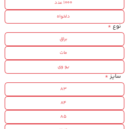
1000 عدد
دلخواه
نوع
*
براق
مات
یو وی
سایز
*
A3
A4
A5