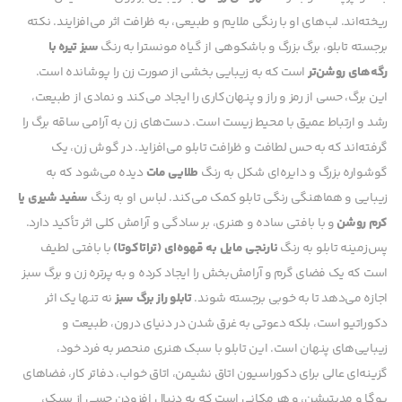
ریخته‌اند. لب‌های او با رنگی ملایم و طبیعی، به ظرافت اثر می‌افزایند. نکته
برجسته تابلو، برگ بزرگ و باشکوهی از گیاه مونسترا به رنگ
سبز تیره با
رگه‌های روشن‌تر
است که به زیبایی بخشی از صورت زن را پوشانده است.
این برگ، حسی از رمز و راز و پنهان‌کاری را ایجاد می‌کند و نمادی از طبیعت،
رشد و ارتباط عمیق با محیط زیست است. دست‌های زن به آرامی ساقه برگ را
گرفته‌اند که به حس لطافت و ظرافت تابلو می‌افزاید. در گوش زن، یک
گوشواره بزرگ و دایره‌ای شکل به رنگ
طلایی مات
دیده می‌شود که به
زیبایی و هماهنگی رنگی تابلو کمک می‌کند. لباس او به رنگ
سفید شیری یا
کرم روشن
و با بافتی ساده و هنری، بر سادگی و آرامش کلی اثر تأکید دارد.
پس‌زمینه تابلو به رنگ
نارنجی مایل به قهوه‌ای (تراتاکوتا)
با بافتی لطیف
است که یک فضای گرم و آرامش‌بخش را ایجاد کرده و به پرتره زن و برگ سبز
اجازه می‌دهد تا به خوبی برجسته شوند.
تابلو راز برگ سبز
نه تنها یک اثر
دکوراتیو است، بلکه دعوتی به غرق شدن در دنیای درون، طبیعت و
زیبایی‌های پنهان است. این تابلو با سبک هنری منحصر به فرد خود،
گزینه‌ای عالی برای دکوراسیون اتاق نشیمن، اتاق خواب، دفاتر کار، فضاهای
یوگا و مدیتیشن، و هر مکانی است که به دنبال افزودن حسی از سبک،