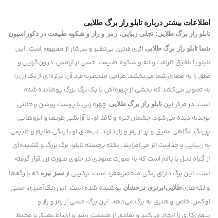
اطلاعات بیشتر درباره تابلو راز برگ طلایی
تابلو راز برگ طلایی: تجلی زیبایی، رمز و راز و شکوه طبیعت در دکوراسیون
اثری هنری بی‌نظیر و سرشار از مفهوم است. این
شما
تابلو راز برگ طلایی
تابلو با تلفیق ظرافت زنانه و شکوه طبیعت، حسی از آرامش، درون‌گرایی و
عمق را به فضای شما می‌بخشد. طراحی منحصربه‌فرد آن، پرتره‌ای از یک زن را
به تصویر می‌کشد که بخشی از چهره‌اش با یک برگ بزرگ پوشانده شده
است. در مرکز این
، چهره زنی با پوست روشن و حالتی
تابلو راز برگ طلایی
پرجذبه دیده می‌شود. چشمان تیره و نافذ او، با آرایشی ظریف و ابروهایی
پررنگ، نگاهی عمیق و پر از رمز و راز دارند. لب‌های او با رنگی ملایم و طبیعی،
به زیبایی و جذابیت اثر می‌افزایند. نکته برجسته تابلو، برگ بزرگ و کشیده‌ای
از گیاه نخل یا پالم است که به صورت عمودی در جلوی صورت زن قرار گرفته
است. این برگ دارای رنگی منحصربه‌فرد است: ترکیبی از
که با رگه‌ها
سبز تیره
و لکه‌های
پوشیده شده است. این رنگ‌آمیزی، حسی
طلایی/برنزی درخشان
لوکس، خاص و هنری به برگ می‌دهد. این برگ، حسی از رمز و راز و
پنهان‌کاری را ایجاد می‌کند و نمادی از طبیعت، رشد و ارتباط عمیق با محیط