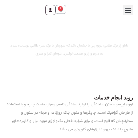
0
وقت ثبت سفارش رسید!
تابلو راز برگ طلایی: پرتره زنی با چشمان نافذ که صورتش با برگ سبز/طلایی پوشانده شده.
نماد رمز و راز و طبیعت لوکس. جلوه‌ای گیرا و هنری.
روند انجام خدمات
لورم ایپسوم متن ساختگی با تولید سادگی نامفهوم از صنعت چاپ، و با استفاده
از طراحان گرافیک است، چاپگرها و متون بلکه روزنامه و مجله در ستون و
سطرآنچنان که لازم است، و برای شرایط فعلی تکنولوژی مورد نیاز، و کاربردهای
متنوع با هدف بهبود ابزارهای کاربردی می باشد.