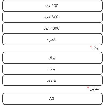
100 عدد
500 عدد
1000 عدد
دلخواه
نوع
*
براق
مات
یو وی
سایز
*
A3