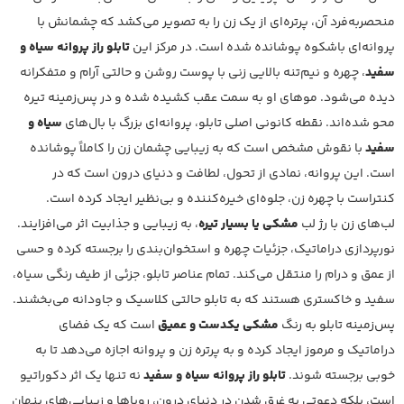
منحصربه‌فرد آن، پرتره‌ای از یک زن را به تصویر می‌کشد که چشمانش با
پروانه‌ای باشکوه پوشانده شده است. در مرکز این
تابلو راز پروانه سیاه و
سفید
، چهره و نیم‌تنه بالایی زنی با پوست روشن و حالتی آرام و متفکرانه
دیده می‌شود. موهای او به سمت عقب کشیده شده و در پس‌زمینه تیره
محو شده‌اند. نقطه کانونی اصلی تابلو، پروانه‌ای بزرگ با بال‌های
سیاه و
سفید
با نقوش مشخص است که به زیبایی چشمان زن را کاملاً پوشانده
است. این پروانه، نمادی از تحول، لطافت و دنیای درون است که در
کنتراست با چهره زن، جلوه‌ای خیره‌کننده و بی‌نظیر ایجاد کرده است.
لب‌های زن با رژ لب
مشکی یا بسیار تیره
، به زیبایی و جذابیت اثر می‌افزایند.
نورپردازی دراماتیک، جزئیات چهره و استخوان‌بندی را برجسته کرده و حسی
از عمق و درام را منتقل می‌کند. تمام عناصر تابلو، جزئی از طیف رنگی سیاه،
سفید و خاکستری هستند که به تابلو حالتی کلاسیک و جاودانه می‌بخشند.
پس‌زمینه تابلو به رنگ
مشکی یکدست و عمیق
است که یک فضای
دراماتیک و مرموز ایجاد کرده و به پرتره زن و پروانه اجازه می‌دهد تا به
خوبی برجسته شوند.
تابلو راز پروانه سیاه و سفید
نه تنها یک اثر دکوراتیو
است، بلکه دعوتی به غرق شدن در دنیای درون، رویاها و زیبایی‌های پنهان