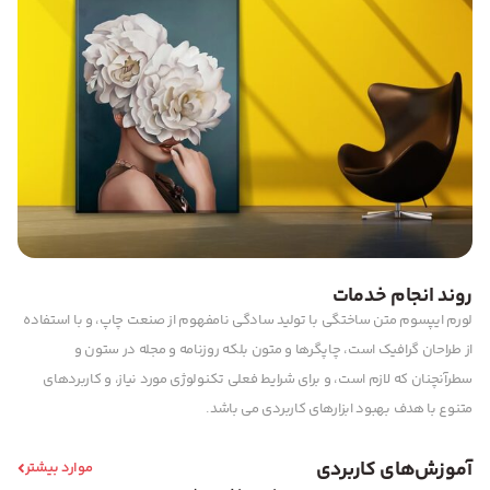
روند انجام خدمات
لورم ایپسوم متن ساختگی با تولید سادگی نامفهوم از صنعت چاپ، و با استفاده
از طراحان گرافیک است، چاپگرها و متون بلکه روزنامه و مجله در ستون و
سطرآنچنان که لازم است، و برای شرایط فعلی تکنولوژی مورد نیاز، و کاربردهای
متنوع با هدف بهبود ابزارهای کاربردی می باشد.
آموزش‌های کاربردی
موارد بیشتر