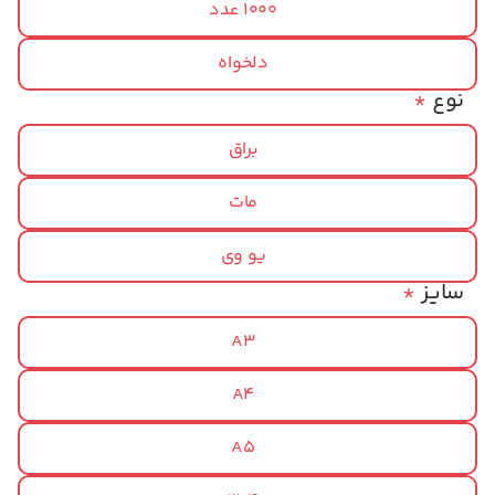
1000 عدد
دلخواه
نوع
*
براق
مات
یو وی
سایز
*
A3
A4
A5