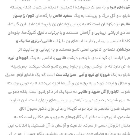
قهوه‌ای تیره
و به صورت جمع‌شده (شینیون) دیده می‌شود. نکته برجسته
تابلو، دو گل بزرگ و پرپشت به رنگ
سفید خالص
با رگه‌های
کرم/بژ بسیار
ملایم
در مرکزشان است که به زیبایی چشمان زن را پوشانده‌اند. این گل‌ها،
نمادی از پاکی، زیبایی و آرامش هستند و با جزئیات دقیق گلبرگ‌ها، جلوه‌ای
کاملاً طبیعی و رویایی دارند. لب‌های زن با رژ لب
طلایی/برنزی متالیک و
درخشان
، نقطه‌ی کانونی اصلی تابلو هستند و به زیبایی و جذابیت اثر
می‌افزایند. او گردنبندی با زنجیر درشت
طلایی
و لباسی به رنگ
قهوه‌ای تیره
به تن دارد که به لوکس بودن و جلوه بصری تابلو کمک می‌کند. پس‌زمینه
تابلو به رنگ
فیروزه‌ای تیره و آبی-سبز یکدست
است که یک فضای آرام، عمیق
و مجلل را ایجاد کرده و به پرتره زن و گل‌ها اجازه می‌دهد تا به خوبی برجسته
شوند.
تابلو راز گل سپید و طلایی
نه تنها یک اثر دکوراتیو است، بلکه دعوتی
به غرق شدن در دنیای درون، آرامش و زیبایی‌های پنهان است. این تابلو با
سبک هنری منحصر به فرد خود، گزینه‌ای عالی برای دکوراسیون اتاق
نشیمن، اتاق خواب، دفاتر کار، گالری‌های هنری، و هر مکانی است که به
دنبال افزودن حسی از سبک، خلاقیت و آرامش به آن هستید. با انتخاب این
تابلو، نه تنها به فضای خود زیبایی بصری می‌بخشید، بلکه حسی از رمز و راز،