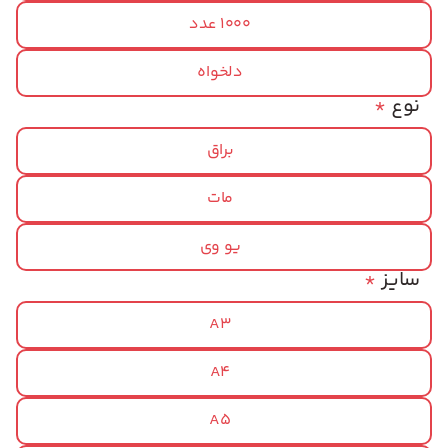
1000 عدد
دلخواه
نوع
*
براق
مات
یو وی
سایز
*
A3
A4
A5