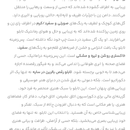
زیبایی به اطراف گشوده شده‌اند که حسی از وسعت و رهایی را منتقل
می‌کنند. دامن زن با جزئیات ظریف و لایه‌لایه، حالتی رویایی و اثیری دارد.
گل‌های کوچک و لطیف به رنگ‌های
صورتی و سفید/کرم
در اطراف پای زن و
روی زمین پراکنده شده‌اند که به زیبایی و حال و هوای رمانتیک تابلو
می‌افزایند. او یک گل سفید در دست چپ خود نگه داشته است. پس‌زمینه
تابلو یک بافت انتزاعی و خشن از ضربه‌های قلم‌مو به رنگ‌های
سفید،
خاکستری روشن و تیره و مشکی
است. این پس‌زمینه دراماتیک، حسی از
فضای صحنه یا ابری طوفانی را تداعی می‌کند و به فیگور رقصنده اجازه
می‌دهد تا به خوبی برجسته شود.
تابلو رقص بالرین در سایه
نه تنها یک اثر
دکوراتیو است، بلکه دعوتی به غرق شدن در دنیای هنر، موسیقی و
زیبایی‌های پنهان است. این تابلو با سبک هنری منحصر به فرد خود،
گزینه‌ای عالی برای دکوراسیون اتاق نشیمن، اتاق خواب، دفاتر کار، فضاهای
هنری، یا هر مکانی است که به دنبال افزودن حasi از سبک، تفکر و
زیبایی‌شناسی خاص به آن هستید. با انتخاب این تابلو، نه تنها به فضای
خود زیبایی بصری می‌بخشید، بلکه حسی از آرامش، ظرافت و بیانی هنری
قوی را نیز به آن هدیه می‌دهید. این اثر، بی‌شک، تأثیری ماندگار بر روی هر