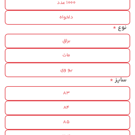
1000 عدد
دلخواه
نوع
*
براق
مات
یو وی
سایز
*
A3
A4
A5