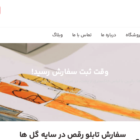
وشگاه
درباره ما
تماس با ما
وبلاگ
وقت ثبت سفارش رسید!
ا: بالرین با لباس خاکستری از پشت، در میان گل های نارنجی/سفید انتزاعی. نماد ظ
دراماتیک و هنری.
سفارش تابلو رقص در سایه گل ها