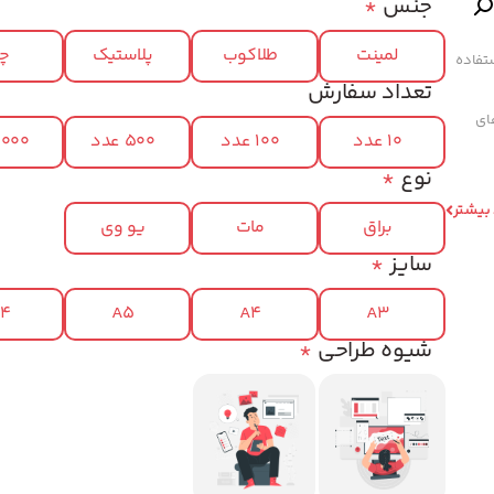
جنس
*
لمینت
طلاکوب
پلاستیک
چر
تفاده
تعداد سفارش
های
10 عدد
100 عدد
500 عدد
1000 عد
نوع
*
 بیشتر
براق
مات
یو وی
سایز
*
x4
A5
A4
A3
شیوه طراحی
*