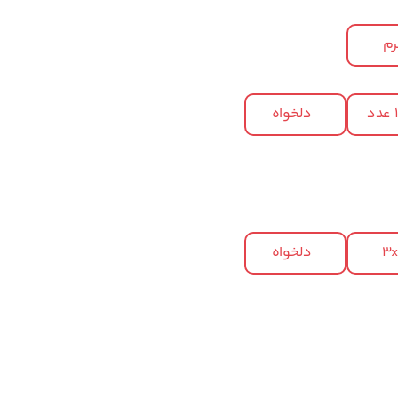
م
د
دلخواه
3
دلخواه