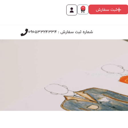
0
ثبت سفارش
شماره ثبت سفارش : 09053324334
رافت و آرامش. جلوه‌ای