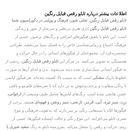
اطلاعات بیشتر درباره تابلو رقص قبایل رنگین
تابلو رقص قبایل رنگین: تجلی شور، فرهنگ و پویایی در دکوراسیون شما
تابلو رقص قبایل رنگین
اثری هنری بی‌نظیر و سرشار از شور و زندگی
است. این تابلو با تلفیق فیگورهای انتزاعی و رنگ‌های پرشور، حسی از
فرهنگ، اجتماع و زیبایی‌شناسی خاص را به فضای شما می‌بخشد. طراحی
منحصربه‌فرد آن، مجموعه‌ای از فیگورهای انسانی را در حال حرکت و
همبستگی به تصویر می‌کشد. در مرکز این
تابلو رقص قبایل رنگین
، ردیفی از
نه فیگور انسانی سبک‌سازی شده دیده می‌شوند. بدن و اندام آن‌ها به صورت
خطوط باریک
مشکی
است که به سمت بالا کشیده شده‌اند. هر فیگور لباسی
با رنگی متفاوت و پرجنب‌وجوش به تن دارد که با ضربه‌های قلم‌مو و بافتی
خشن نقاشی شده است. رنگ‌های لباس‌ها شامل طیف وسیعی از
ارغوانی،
زرد، سبز تیره، آبی، قرمز، نارنجی، سبز روشن و قهوه‌ای
هستند. برخی از
فیگورها کلاه یا سبدهایی رنگی بر سر دارند که به هویت فرهنگی و تنوع
بصری تابلو می‌افزایند. این تنوع رنگی و حالت ایستاده فیگورها، حسی از
ریتم، حرکت و رقص را منتقل می‌کند. پس‌زمینه تابلو به رنگ
سفید شیری یا