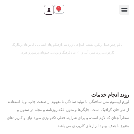
0
وقت ثبت سفارش رسید!
تابلو رقص قبایل رنگین: نقاشی انتزاعی از ردیفی از فیگورهای انسانی با لباس‌های رنگارنگ
(ارغوانی، زرد، سبز، آبی و…). نماد فرهنگ و پویایی. جلوه‌ای پرشور و هنری.
روند انجام خدمات
لورم ایپسوم متن ساختگی با تولید سادگی نامفهوم از صنعت چاپ، و با استفاده
از طراحان گرافیک است، چاپگرها و متون بلکه روزنامه و مجله در ستون و
سطرآنچنان که لازم است، و برای شرایط فعلی تکنولوژی مورد نیاز، و کاربردهای
متنوع با هدف بهبود ابزارهای کاربردی می باشد.