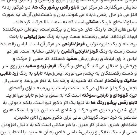
طراحی منحصربه‌فرد آن، لحظه‌ای پر از انرژی و رهایی را از دنیای رقص به
نمایش می‌گذارد. در مرکز این
تابلو رقص پرشور رنگ ها
، دو فیگور زنانه
انتزاعی در حال رقص دیده می‌شوند. بدن و دست‌های آن‌ها به صورت
سیلوئت‌های باریک
مشکی
است که به سمت بالا حرکت کرده‌اند.
لباس‌های آن‌ها با رنگ های درخشان و پرکنتراست، جلوه‌ای خیره‌کننده
ایجاد کرده‌اند. لباس رقصنده سمت چپ به رنگ
سبز زیتونی
با بافت
برجسته و یک دایره تزئینی
قرمز/نارنجی
در مرکز آن است. لباس رقصنده
سمت راست به رنگ
قرمز/نارنجی آتشین
با بافتی مشابه است. هر دو
لباس دارای لبه‌های ریش‌ریش
سفید
هستند که حسی از حرکت و
چرخش را منتقل می‌کند. گل‌های رنگارنگ
قرمز، زرد و سفید
نیز روی سر
و دست رقصندگان به چشم می‌خورند. پس‌زمینه تابلو به رنگ
زرد طلایی
متالیک و بافت‌دار
است که شبیه به ورقه طلا به نظر می‌رسد و حسی از
تجمل و گرما را منتقل می‌کند. سمت راست پس‌زمینه دارای رگه‌های
تیره
قهوه‌ای و نارنجی سوخته
است که به عمق و درام تابلو می‌افزاید.
تابلو رقص پرشور رنگ ها
نه تنها یک اثر دکوراتیو است، بلکه دعوتی به
غرق شدن در دنیای هنر، حرکت و شادی است. این تابلو با سبک هنری
منحصر به فرد خود، گزینه‌ای عالی برای دکوراسیون اتاق نشیمن،
فضاهای هنری، دفاتر کار مدرن، یا هر مکانی است که به دنبال افزودن
حسی از سبک، تفکر و زیبایی‌شناسی خاص به آن هستید. با انتخاب این