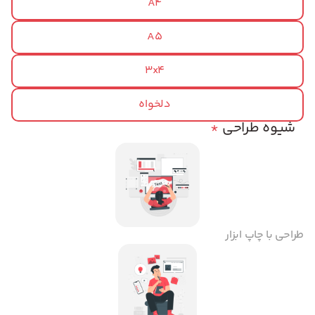
A4
A5
3x4
دلخواه
شیوه طراحی
*
طراحی با چاپ ابزار