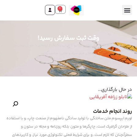
0
تماس با ما
صفحه اصلی
محصولات و خدمات
وقت ثبت سفارش رسید!
تابلو زرافه آفریقایی. یک تابلو دکوراتیو با طرحی رنگارنگ از زرافه‌ای با نقوش بومی در
رنگ‌های قرمز، سیاه و طلایی. مناسب دکور.
در حال بارگذاری...
روند انجام خدمات
لورم ایپسوم متن ساختگی با تولید سادگی نامفهوم از صنعت چاپ، و با استفاده
از طراحان گرافیک است، چاپگرها و متون بلکه روزنامه و مجله در ستون و
سطرآنچنان که لازم است، و برای شرایط فعلی تکنولوژی مورد نیاز، و کاربردهای