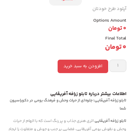
آپلود طرح خودتان
Options Amount
0
تومان
Final Total
0
تومان
افزودن به سبد خرید
اطلاعات بیشتر درباره تابلو زرافه آفریقایی
تابلو زرافه آفریقایی: جلوه‌ای از حیات وحش و فرهنگ بومی در دکوراسیون
شما
تابلو زرافه آفریقایی
اثری هنری جذاب و پر رنگ است که با الهام از حیات
وحش و نقوش بومی آفریقایی، فضایی پر جنب و جوش و متفاوت را ایجاد