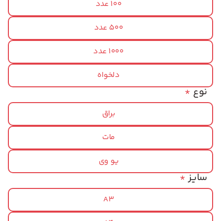
100 عدد
500 عدد
1000 عدد
دلخواه
نوع
*
براق
مات
یو وی
سایز
*
A3