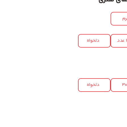
م
د
دلخواه
3
دلخواه