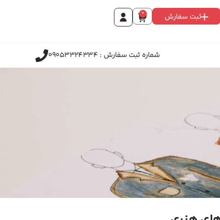
0
ثبت سفارش
شماره ثبت سفارش : 09053324334
راحی جذاب، همین حالا
های هنری