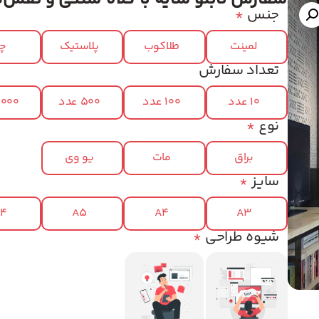
جنس
*
لمینت
طلاکوب
پلاستیک
چر
تعداد سفارش
10 عدد
100 عدد
500 عدد
1000 عد
نوع
*
براق
مات
یو وی
سایز
*
x4
A5
A4
A3
شیوه طراحی
*