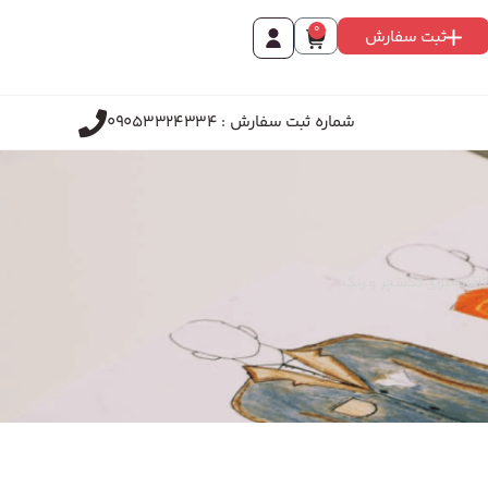
0
ثبت سفارش
شماره ثبت سفارش : 09053324334
اقانه برای تکسچر و رنگ