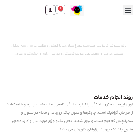
0
تماس با ما
صفحه اصلی
محصولات و خدمات
وقت ثبت سفارش رسید!
تابلو سیلوئت آفریقایی-هندسی: نیم‌رخ سیاه زنی با گوشواره طلایی در پس‌زمینه اشکال
هندسی نارنجی و سفید. نماد هویت فرهنگی و مدرنیته. جلوه‌ای چشمگیر و هنری.
روند انجام خدمات
لورم ایپسوم متن ساختگی با تولید سادگی نامفهوم از صنعت چاپ، و با استفاده
از طراحان گرافیک است، چاپگرها و متون بلکه روزنامه و مجله در ستون و
سطرآنچنان که لازم است، و برای شرایط فعلی تکنولوژی مورد نیاز، و کاربردهای
متنوع با هدف بهبود ابزارهای کاربردی می باشد.