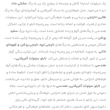
یک سیلوئت (سایه) کامل و برجسته از نیم‌رخ یک زن به رنگ
مشکی مات
دیده می‌شود. مدل موهای زن به سبک آفریقایی و گوشواره‌ای بزرگ به رنگ
طلایی/نارنجی
بر زیبایی و هویت فرهنگی این پرتره می‌افزاید. این سیلوئت،
نمادی از قدرت، ظرافت و اصالت زنانه است. پس‌زمینه تابلو از ترکیب اشکال
هندسی با رنگ‌های گرم و زنده تشکیل شده است. یک دایره بزرگ
سفید
روشن
در پشت سر زن قرار گرفته که نیمی از آن با پس‌زمینه ترکیب شده است.
اشکال مربعی و مستطیلی به رنگ‌های
نارنجی تیره، نارنجی روشن، و قهوه‌ای
خاکی
، به صورت لایه‌لایه در پس‌زمینه چیده شده‌اند. این ترکیب رنگی گرم،
حسی از شور، گرما و اصالت را منتقل می‌کند.
تابلو سیلوئت آفریقایی-
هندسی
با استفاده از کنتراست شدید میان سیلوئت مشکی و رنگ‌های گرم
پس‌زمینه، جلوه‌ای بصری قوی و چشم‌نواز را خلق کرده است. خطوط ساده و
فرم‌های انتزاعی، به طراحی مدرن و مینیمال تابلو، عمق و جذابیت می‌بخشند.
این
تابلو سیلوئت آفریقایی-هندسی
نه تنها یک اثر دکوراتیو است، بلکه
دعوتی به غرق شدن در دنیای هنر انتزاعی، فرهنگ و زیبایی‌شناسی خاص
است. این تابلو با سبک هنری منحصر به فرد خود، گزینه‌ای عالی برای
دکوراسیون اتاق نشیمن، دفاتر کار مدرن، فضاهای فرهنگی، و هر مکانی