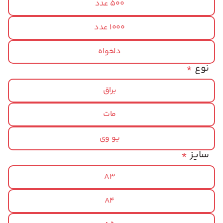
500 عدد
1000 عدد
دلخواه
نوع
*
براق
مات
یو وی
سایز
*
A3
A4