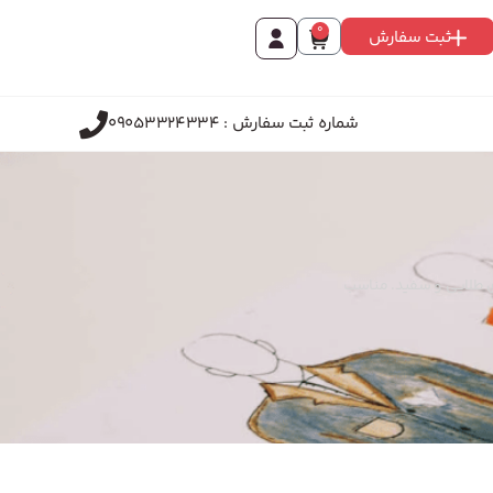
0
ثبت سفارش
شماره ثبت سفارش : 09053324334
ای طلایی و سفید. مناسب