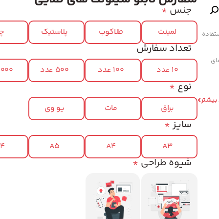
جنس
*
لمینت
طلاکوب
پلاستیک
چر
تفاده
تعداد سفارش
های
10 عدد
100 عدد
500 عدد
1000 عد
نوع
*
 بیشتر
براق
مات
یو وی
سایز
*
x4
A5
A4
A3
شیوه طراحی
*