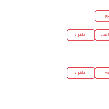
م
د
دلخواه
3
دلخواه