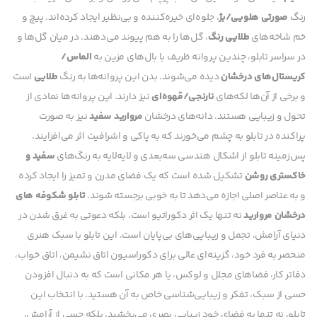
رنگ
صورتی هلویی/بژ
، جلوه‌ای خیره‌کننده و بی‌نظیر ایجاد کرده‌اند. پیچ و
خم شاخه‌های
طلایی رنگ
، گل‌ها را به هم پیوند می‌دهند. در میان گل‌ها و
در سراسر تابلو، چندین پروانه ظریف با بال‌های مزین به
الماس/
کریستال‌های درخشان
دیده می‌شوند. بدن این پروانه‌ها به رنگ
طلایی
است
و برخی از آن‌ها لکه‌های
نارنجی/قهوه‌ای
نیز دارند. این پروانه‌ها نمادی از
تحول و زیبایی هستند. دانه‌های درخشان
مروارید سفید
نیز به صورت
پراکنده در تابلو به چشم می‌خورند که به پاکی و اشرافیت اثر می‌افزایند.
پس‌زمینه تابلو از اشکال هندسی سه‌بعدی و لایه‌لایه به رنگ‌های
سفید و
خاکستری روشن
تشکیل شده است که یک فضای مدرن و تمیز را ایجاد کرده
و به عناصر اصلی اجازه می‌دهد تا به خوبی برجسته شوند.
تابلو شکوفه های
درخشان مروارید
نه تنها یک اثر دکوراتیو است، بلکه دعوتی به غرق شدن در
دنیای آرامش، تجمل و زیبایی‌های بی‌پایان است. این تابلو با سبک هنری
منحصر به فرد خود، گزینه‌ای عالی برای دکوراسیون اتاق نشیمن، اتاق خواب،
دفاتر کار، فضاهای مجلل و لوکس، یا هر مکانی است که به دنبال افزودن
حسی از سبک، تفکر و زیبایی‌شناسی خاص به آن هستید. با انتخاب این
تابلو، نه تنها به فضای خود زیبایی بصری می‌بخشید، بلکه حسی از آرامش،