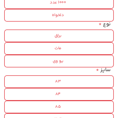
1000 عدد
دلخواه
نوع
*
براق
مات
یو وی
سایز
*
A3
A4
A5