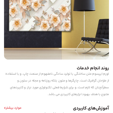
روند انجام خدمات
لورم ایپسوم متن ساختگی با تولید سادگی نامفهوم از صنعت چاپ، و با استفاده
از طراحان گرافیک است، چاپگرها و متون بلکه روزنامه و مجله در ستون و
سطرآنچنان که لازم است، و برای شرایط فعلی تکنولوژی مورد نیاز، و کاربردهای
متنوع با هدف بهبود ابزارهای کاربردی می باشد.
آموزش‌های کاربردی
موارد بیشتر