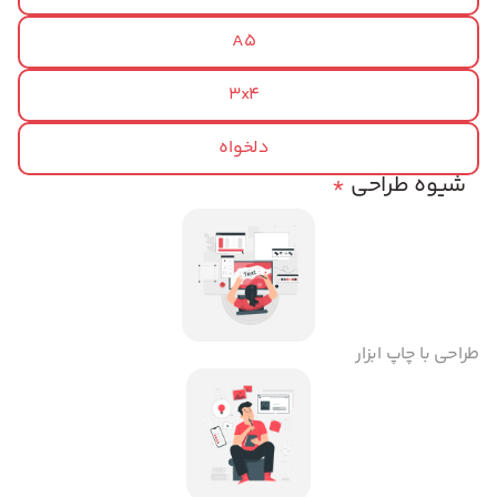
A5
3x4
دلخواه
شیوه طراحی
*
طراحی با چاپ ابزار