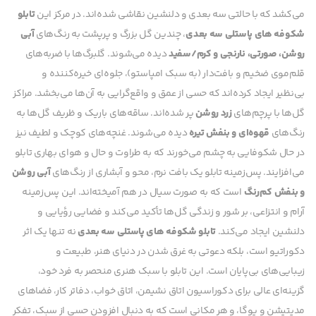
می‌کشد که با حالتی سه بعدی و دلنشین نقاشی شده‌اند.
در مرکز این
تابلو
شکوفه های پاستلی سه بعدی
، چندین گل بزرگ و پرپشت به رنگ‌های
آبی
روشن، صورتی، نارنجی و کرم/سفید
دیده می‌شوند. گلبرگ‌ها با ضربه‌های
قلم‌موی ضخیم و بافت‌دار (به سبک امپاستو)، جلوه‌ای خیره‌کننده و
بی‌نظیر ایجاد کرده‌اند که حسی از عمق و واقع‌گرایی به آن‌ها می‌بخشد.
مراکز
گل‌ها با پرچم‌های
زرد روشن
پر شده‌اند. ساقه‌های باریک و ظریف گل‌ها به
رنگ‌های
قهوه‌ای و بنفش تیره
دیده می‌شوند. غنچه‌های کوچک و لطیف نیز
در حال شکوفایی به چشم می‌خورند که به طراوت و حال و هوای بهاری تابلو
می‌افزایند.
پس‌زمینه تابلو یک بافت نرم، محو و آبشاری از رنگ‌های
آبی روشن
و بنفش کم‌رنگ
است که به صورت سیال در هم آمیخته‌اند. این پس‌زمینه
آرام و انتزاعی، بر شور و زندگی گل‌ها تأکید می‌کند و فضایی رؤیایی و
دلنشین ایجاد می‌کند.
تابلو شکوفه های پاستلی سه بعدی
نه تنها یک اثر
دکوراتیو است، بلکه دعوتی به غرق شدن در دنیای هنر، طبیعت و
زیبایی‌های بی‌پایان است. این تابلو با سبک هنری منحصر به فرد خود،
گزینه‌ای عالی برای دکوراسیون اتاق نشیمن، اتاق خواب، دفاتر کار، فضاهای
مدیتیشن و یوگا، و هر مکانی است که به دنبال افزودن حسی از سبک، تفکر