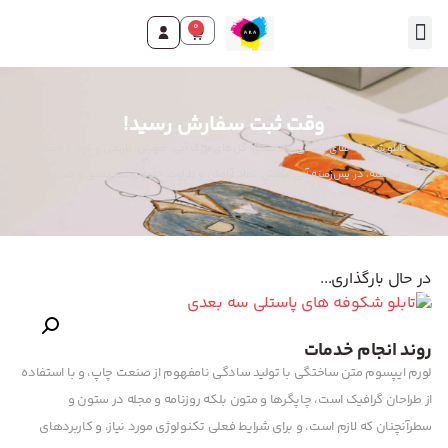
0
تماس با ما
صفحه اصلی
محصولات و خدمات
وقت ثبت سفارش رسید!
تابلو شکوفه های پاستلی سه بعدی: گل‌های بزرگ آبی، صورتی، نارنجی و کرم با بافت
برجسته، در پس‌زمینه آبی/بنفش. نماد آرامش و طراوت. جلوه‌ای سه بعدی و هنری.
در حال بارگذاری...
روند انجام خدمات
لورم ایپسوم متن ساختگی با تولید سادگی نامفهوم از صنعت چاپ، و با استفاده
از طراحان گرافیک است، چاپگرها و متون بلکه روزنامه و مجله در ستون و
سطرآنچنان که لازم است، و برای شرایط فعلی تکنولوژی مورد نیاز، و کاربردهای