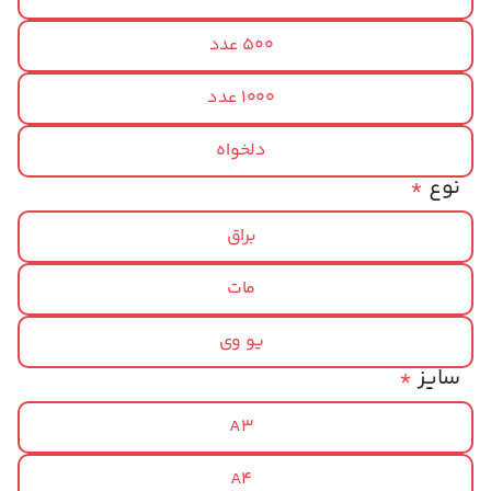
500 عدد
1000 عدد
دلخواه
نوع
*
براق
مات
یو وی
سایز
*
A3
A4