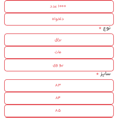
1000 عدد
دلخواه
نوع
*
براق
مات
یو وی
سایز
*
A3
A4
A5