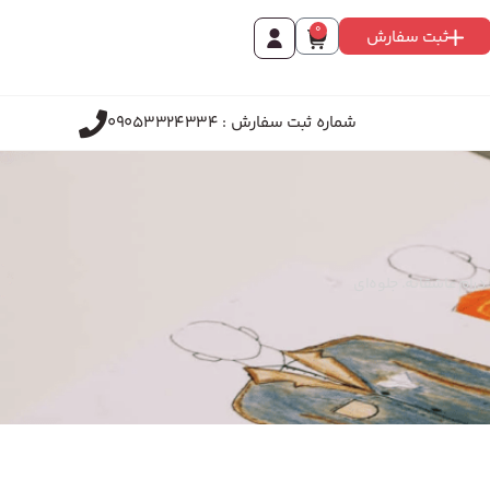
0
ثبت سفارش
شماره ثبت سفارش : 09053324334
درام عاشقانه. جلوه‌ای