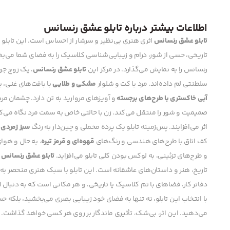
اطلاعات بیشتر درباره تابلو عشق رنسانس
تابلو عشق رنسانس
اثری هنری بی‌نظیر و سرشار از احساس است. این تابلو 
تاریخی، حسی از شور، درام و زیبایی‌شناسی کلاسیک را به فضای شما می‌بخش
رنسانس را به نمایش می‌گذارد. در مرکز این
تابلو عشق رنسانس
، یک زوج جو
سلطنتی لم داده‌اند. مرد با کت و شلوار
مشکی و طلایی
با بافت‌های غنی، 
آبی خاکستری با طرح‌های برجسته
و آویزهای مروارید به تن دارد. چشمان م
صمیمیت و شور را منتقل می‌کند. زن با حالتی خاص به سمت مرد نگاه می‌کند
اثر می‌افزایند. پس‌زمینه تابلو یک پرده مخملی و چین‌دار به رنگ
سبز زمردی ت
کف اتاق با طرح‌های هندسی و رنگ‌های
قهوه‌ای و قرمز تیره
، به حال و هوای
و طرح‌های تزئینی، به لوکس بودن کلی تابلو می‌افزاید.
تابلو عشق رنسانس
ن
تاریخ، هنر و داستان‌های عاشقانه است. این تابلو با سبک هنری منحصر به 
دفاتر کار، فضاهای با تم کلاسیک یا تاریخی، و هر مکانی است که به دنبا
با انتخاب این تابلو، نه تنها به فضای خود زیبایی بصری می‌بخشید، بلکه حس
می‌دهید. این اثر، بی‌شک، تأثیری ماندگار بر روی هر کسی خواهد گذاشت.