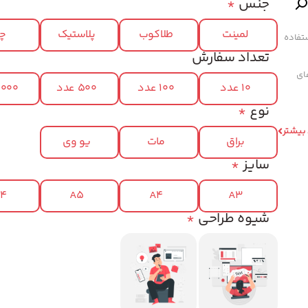
جنس
*
لمینت
طلاکوب
پلاستیک
چر
تفاده
تعداد سفارش
های
10 عدد
100 عدد
500 عدد
1000 عد
نوع
*
 بیشتر
براق
مات
یو وی
سایز
*
x4
A5
A4
A3
شیوه طراحی
*