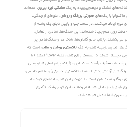
رگانیک و روان دیده می‌شوند. گلدان بلندتر و کشیده‌تر در سمت
ها، شاخه‌های خشک و درهم‌پیچیده به رنگ
مشکی تیره
بیرون آمده‌اند
ماگنولیا با رنگ‌های
صورتی پررنگ و روشن
، جلوه‌ای از زندگی،
 تیره ایجاد می‌کنند. در سمت چپ و پایین تابلو، یک پشته از
 دقت روی هم چیده شده‌اند. این سنگ‌ها، نمادی از تعادل،
می‌بخشند. بازتاب محو گلدان‌ها، شاخه‌ها و سنگ‌ها در زیر
فته‌اند. پس‌زمینه تابلو به رنگ
خاکستری روشن و ملایم
است که
یک فضای آرام و خنثی را ایجاد کرده و به عناصر اصلی اجازه می‌دهد تا به خوبی برجسته شوند. در قسمت بالای تابلو، کلمه “Love” (عشق) با
سفید
درآمده است. این جزئیات، پیام اصلی تابلو یعنی
 رنگ‌های آرامش‌بخش (سفید، خاکستری، صورتی) و عناصر طبیعی،
ای یوگا و مدیتیشن است. با افزودن این تابلو به فضای خود، نه
 قوی را نیز به آن هدیه می‌دهید. این اثر، بی‌شک، تأثیری
وراسیون شما تبدیل خواهد شد.