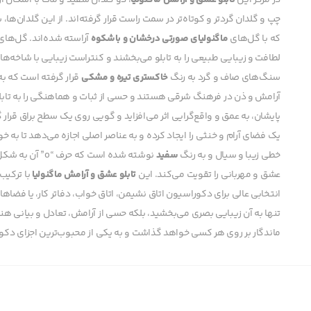
در مرکز این
تابلو عشق و آرامش ماگنولیا
، دو گلدان سفید و مات با اشکال ا
چپ و گلدان گردتر و کوتاه‌تر در سمت راست قرار گرفته‌اند. از این گلدان‌
که با گل‌های
ماگنولیای صورتی درخشان و باشکوه
آراسته شده‌اند. گل‌های 
لطافت و زیبایی طبیعی را به تابلو می‌بخشند و کنتراست زیبایی با شاخه‌های
سنگ‌های صاف و گرد به رنگ
خاکستری تیره و مشکی
قرار گرفته است که به
آرامش و ذن در فرهنگ شرقی هستند و حسی از ثبات و هماهنگی را به تابلو 
پایشان، به عمق و واقع‌گرایی اثر می‌افزاید و گویی روی یک سطح براق قرار گر
خطی زیبا و سیال و به رنگ
سفید
نوشته شده است که حرف “o” آن به شکل یک قلب
عشق و مهربانی را تقویت می‌کند. این
تابلو عشق و آرامش ماگنولیا
با ترکیب
انتخابی عالی برای دکوراسیون اتاق نشیمن، اتاق خواب، دفاتر کار، یا فضاه
تنها به آن زیبایی بصری می‌بخشید، بلکه حسی از آرامش، تعادل و بیانی هنری
ماندگار بر روی هر کسی خواهد گذاشت و به یکی از محبوب‌ترین اجزای دک