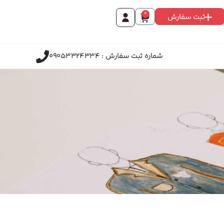
0
ثبت سفارش
شماره ثبت سفارش : 09053324334
شق و آرامش ماگنولیا: گلدان‌های سفید با شاخه‌های ماگنولیای صورتی و سنگ‌های ذن. کلمه “Love” در بالا. نماد تعادل، آرامش