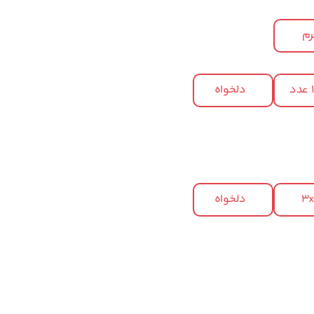
م
د
دلخواه
3
دلخواه