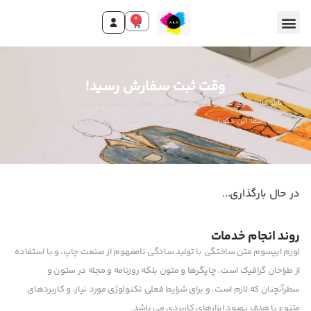
0
تماس با ما
صفحه اصلی
محصولات و خدمات
وقت ثبت سفارش رسید!
تابلو فلامینگوی صورتی با برگهای استوایی: لمسی از بهشت گرمسیری در دکوراسیون
شما. این دکوراسیون دیواری جذاب برای تکسچر و رنگ روغن عالی است.
در حال بارگذاری...
روند انجام خدمات
لورم ایپسوم متن ساختگی با تولید سادگی نامفهوم از صنعت چاپ، و با استفاده
از طراحان گرافیک است، چاپگرها و متون بلکه روزنامه و مجله در ستون و
سطرآنچنان که لازم است، و برای شرایط فعلی تکنولوژی مورد نیاز، و کاربردهای
متنوع با هدف بهبود ابزارهای کاربردی می باشد.